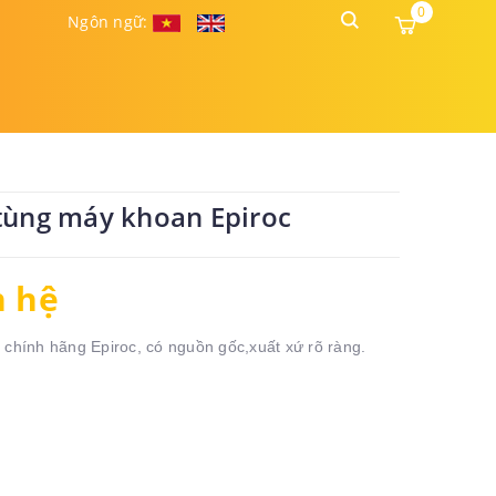
0
Ngôn ngữ:
tùng máy khoan Epiroc
n hệ
 chính hãng Epiroc, có nguồn gốc,xuất xứ rõ ràng.