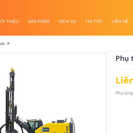
IỚI THIỆU
SẢN PHẨM
DỊCH VỤ
TIN TỨC
LIÊN HỆ
lực
Phụ 
Liê
Phụ tùng