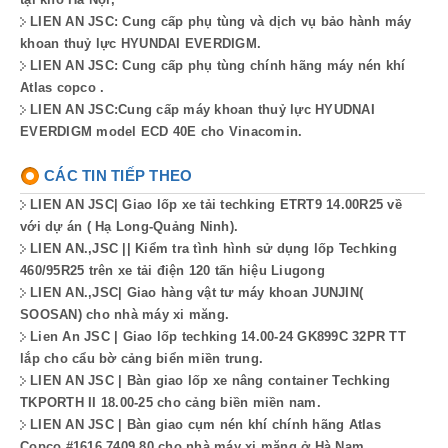
LIEN AN JSC: Cung cấp phụ tùng và dịch vụ bảo hành máy
khoan thuỷ lực HYUNDAI EVERDIGM.
LIEN AN JSC: Cung cấp phụ tùng chính hãng máy nén khí
Atlas copco .
LIEN AN JSC:Cung cấp máy khoan thuỷ lực HYUDNAI
EVERDIGM model ECD 40E cho Vinacomin.
CÁC TIN TIẾP THEO
LIEN AN JSC| Giao lốp xe tải techking ETRT9 14.00R25 về
với dự án ( Hạ Long-Quảng Ninh).
LIEN AN.,JSC || Kiểm tra tình hình sử dụng lốp Techking
460/95R25 trên xe tải điện 120 tấn hiệu Liugong
LIEN AN.,JSC| Giao hàng vật tư máy khoan JUNJIN(
SOOSAN) cho nhà máy xi măng.
Lien An JSC | Giao lốp techking 14.00-24 GK899C 32PR TT
lắp cho cẩu bờ cảng biển miền trung.
LIEN AN JSC | Bàn giao lốp xe nâng container Techking
TKPORTH II 18.00-25 cho cảng biền miền nam.
LIEN AN JSC | Bàn giao cụm nén khí chính hãng Atlas
Copco #1616 7409 80 cho nhà máy xi măng ở Hà Nam.