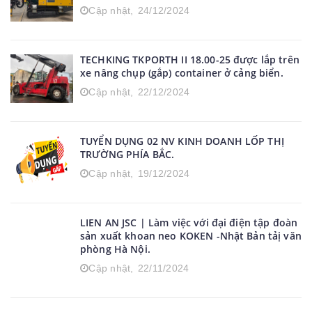
Cập nhật,
24/12/2024
TECHKING TKPORTH II 18.00-25 được lắp trên
xe nâng chụp (gắp) container ở cảng biển.
Cập nhật,
22/12/2024
TUYỂN DỤNG 02 NV KINH DOANH LỐP THỊ
TRƯỜNG PHÍA BẮC.
Cập nhật,
19/12/2024
LIEN AN JSC | Làm việc với đại điện tập đoàn
sản xuất khoan neo KOKEN -Nhật Bản tảị văn
phòng Hà Nội.
Cập nhật,
22/11/2024