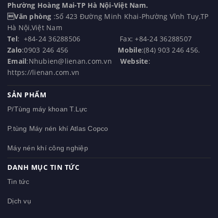
CÔNG TY CỔ PHẦN THIẾT BỊ VÀ PHỤ TÙNG LIÊN AN (LIEN
AN JSC.,)
Địa chỉ: Số nhà 18-Ngõ 210 -Đường Tân Mai-
Phường Hoàng Mai-TP Hà Nội-Việt Nam.
Văn phòng
:Số 423 Đường Minh Khai-Phường Vĩnh Tuy,TP
Hà Nội,Việt Nam
Tel
: +84-24 36288506 Fax: +84-24 36288507
Zalo
:0903 246 456
Mobile
:(84) 903 246 456.
Email
:Nhubien@lienan.com.vn
Website
:
https://lienan.com.vn
SẢN PHẨM
P/Tùng máy khoan T.Lực
P.tùng Máy nén khí Atlas Copco
Máy nén khí công nghiệp
DANH MỤC TIN TỨC