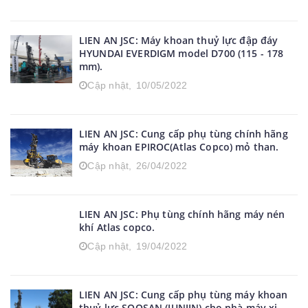
máy xúc thuỷ lực bánh xích Hitachi,model EX
1200E-6
Cập nhật,
15/05/2022
LIEN AN JSC: Máy khoan thuỷ lực đập đáy
HYUNDAI EVERDIGM model D700 (115 - 178
mm).
Cập nhật,
10/05/2022
LIEN AN JSC: Cung cấp phụ tùng chính hãng
máy khoan EPIROC(Atlas Copco) mỏ than.
Cập nhật,
26/04/2022
LIEN AN JSC: Phụ tùng chính hãng máy nén
khí Atlas copco.
Cập nhật,
19/04/2022