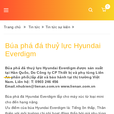
DANH
0
MỤC
Ngôn
MENU
ngữ:
Trang chủ
Tin tức
Tin tức sự kiện
Trang
Búa phá đá thuỷ lực Hyundai
chủ
Everdigm
Giới
thiệu
Búa phá đá thuỷ lực Hyundai Everdigm được sản xuất
tại Hàn Quốc, Do Công ty CP Thiết bị và phụ tùng Liên
Sản
An phân phối,lắp đặt và bảo hành tại thị trường Việt
phẩm
Nam. Liên hệ: T: 0903 246 456
Email.nhubien@lienan.com.vn www.lienan.com.vn
Dịch
Búa phá đá Hyundai Everdigm lắp cho máy xúc từ loại mini
vụ
cho đến hạng nặng.
Ưu điểm của búa Hyundai Everdigm là: Tiếng ồn thấp, Thân
thiện với môi trường,chi phí hoạt động thấp bới giá phụ tùng
Tin