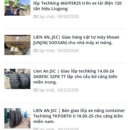
lốp Techking 460/95R25 trên xe tải điện 120
tấn hiệu Liugong
Cập nhật,
06/06/2026
LIEN AN.,JSC| Giao hàng vật tư máy khoan
JUNJIN( SOOSAN) cho nhà máy xi măng.
Cập nhật,
20/03/2026
Lien An JSC | Giao lốp techking 14.00-24
GK899C 32PR TT lắp cho cẩu bờ cảng biển
miền trung.
Cập nhật,
24/11/2025
LIEN AN JSC | Bàn giao lốp xe nâng container
Techking TKPORTH II 18.00-25 cho cảng biền
miền nam.
Cập nhật,
20/10/2025