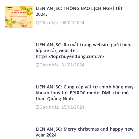
biển (14.00-24)
Cập nhật,
24/03/2024
LIEN AN JSC: THÔNG BÁO LỊCH NGHỈ TẾT
2024.
Cập nhật,
06/02/2024
LIEN AN JSC: Ra mẳt trang website giới thiêụ
lốp xe tải, website :
https://lopchuyendung.com.vn/
Cập nhật,
31/01/2024
LIEN AN JSC: Cung cấp vật tư chính hãng máy
khoan thuỷ lực EPIROC model DML cho mỏ
than Quảng Ninh.
Cập nhật,
15/01/2024