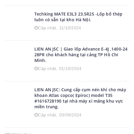
giám đốc marketing-Châu Á Thái Bình Dương
đến từ tập đoàn Epiroc.
Cập nhật,
14/10/2024
Techking MATE E3L3 23.5R25 -Lốp bố thép
luôn có sẵn tại kho Hà Nội.
Cập nhật,
11/10/2024
LIEN AN JSC | Giao lốp Advance E-4J ,1400-24
28PR cho khách hàng tại cảng TP Hồ Chí
Minh.
Cập nhật,
01/10/2024
LIEN AN JSC: Cung cấp cụm nén khí cho máy
khoan Atlas copco( Epiroc) model T35
#1616728190 tại nhà máy xi măng khu vực
miền trung.