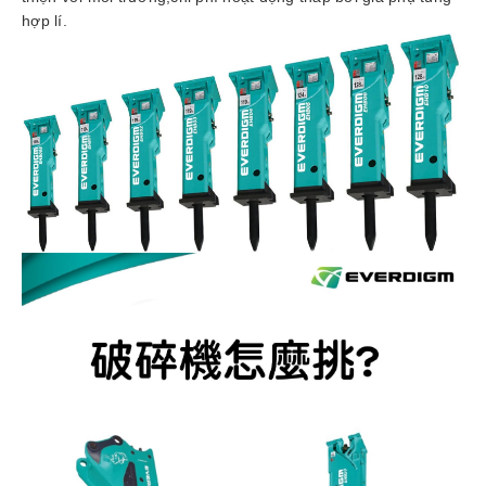
hợp lí.
tức
Liên
hệ