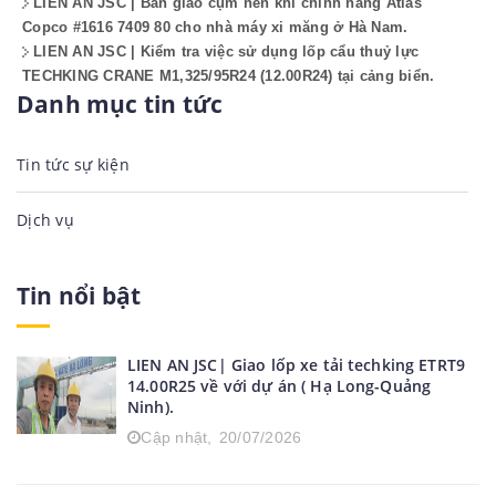
LIEN AN JSC | Bàn giao cụm nén khí chính hãng Atlas
Copco #1616 7409 80 cho nhà máy xi măng ở Hà Nam.
LIEN AN JSC | Kiểm tra việc sử dụng lốp cẩu thuỷ lực
TECHKING CRANE M1,325/95R24 (12.00R24) tại cảng biển.
Danh mục tin tức
Tin tức sự kiện
Dịch vụ
Tin nổi bật
LIEN AN JSC| Giao lốp xe tải techking ETRT9
14.00R25 về với dự án ( Hạ Long-Quảng
Ninh).
Cập nhật,
20/07/2026