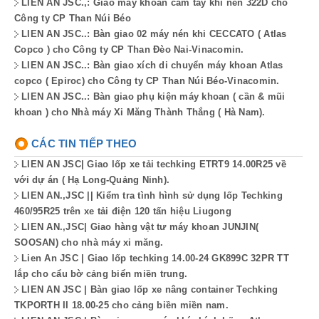
LIEN AN JSC.,: Giao máy khoan cầm tay khí nén 322D cho
Công ty CP Than Núi Béo
LIEN AN JSC..: Bàn giao 02 máy nén khi CECCATO ( Atlas
Copco ) cho Công ty CP Than Đèo Nai-Vinacomin.
LIEN AN JSC..: Bàn giao xích di chuyển máy khoan Atlas
copco ( Epiroc) cho Công ty CP Than Núi Béo-Vinacomin.
LIEN AN JSC..: Bàn giao phụ kiện máy khoan ( cần & mũi
khoan ) cho Nhà máy Xi Măng Thành Thắng ( Hà Nam).
CÁC TIN TIẾP THEO
LIEN AN JSC| Giao lốp xe tải techking ETRT9 14.00R25 về
với dự án ( Hạ Long-Quảng Ninh).
LIEN AN.,JSC || Kiểm tra tình hình sử dụng lốp Techking
460/95R25 trên xe tải điện 120 tấn hiệu Liugong
LIEN AN.,JSC| Giao hàng vật tư máy khoan JUNJIN(
SOOSAN) cho nhà máy xi măng.
Lien An JSC | Giao lốp techking 14.00-24 GK899C 32PR TT
lắp cho cẩu bờ cảng biển miền trung.
LIEN AN JSC | Bàn giao lốp xe nâng container Techking
TKPORTH II 18.00-25 cho cảng biền miền nam.