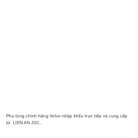
tức
Liên
hệ
Phụ tùng chính hãng Volvo-nhập khẩu trực tiếp và cung cấp
từ LIEN AN JSC.,