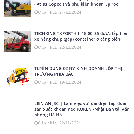
( Atlas Copco ) và phụ kiện khoan Epiroc.
Cập nhật,
24/12/2024
TECHKING TKPORTH II 18.00-25 được lắp trên
xe nâng chụp (gắp) container ở cảng biển.
Cập nhật,
22/12/2024
TUYỂN DỤNG 02 NV KINH DOANH LỐP THỊ
TRƯỜNG PHÍA BẮC.
Cập nhật,
19/12/2024
LIEN AN JSC | Làm việc với đại điện tập đoàn
sản xuất khoan neo KOKEN -Nhật Bản tảị văn
phòng Hà Nội.
Cập nhật,
22/11/2024