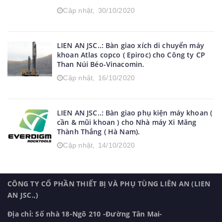
Cập nhật,
30/10/2020
LIEN AN JSC..: Bàn giao xích di chuyển máy
khoan Atlas copco ( Epiroc) cho Công ty CP
Than Núi Béo-Vinacomin.
Cập nhật,
16/10/2020
LIEN AN JSC..: Bàn giao phụ kiện máy khoan (
cần & mũi khoan ) cho Nhà máy Xi Măng
Thành Thắng ( Hà Nam).
Cập nhật,
14/10/2020
CÔNG TY CỔ PHẦN THIẾT BỊ VÀ PHỤ TÙNG LIÊN AN (LIEN
AN JSC.,)
Địa chỉ: Số nhà 18-Ngõ 210 -Đường Tân Mai-