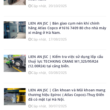
Cập nhật,
20/10/2025
LIEN AN JSC | Bàn giao cụm nén khí chính
hãng Atlas Copco #1616 7409 80 cho nhà máy
xi măng ở Hà Nam.
Cập nhật,
17/08/2025
LIEN AN JSC | Kiểm tra việc sử dụng lốp cẩu
thuỷ lực TECHKING CRANE M1,325/95R24
(12.00R24) tại cảng biển.
Cập nhật,
03/08/2025
LIEN AN JSC | Cần khoan và Mũi khoan mang
thương hiệu Epiroc ( Atlas Copco)-Thuỵ Điển
đã có mặt tại Hà Nội.
Cập nhật,
30/07/2025