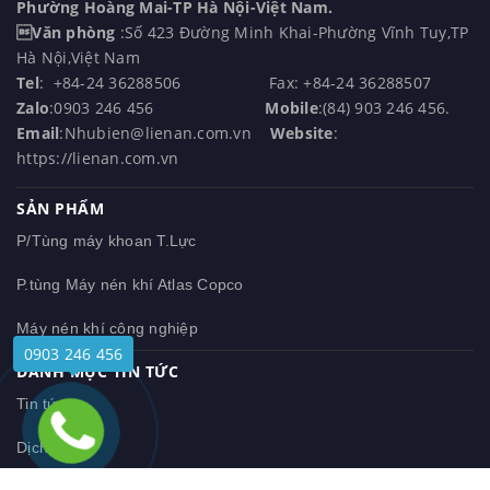
Phường Hoàng Mai-TP Hà Nội-Việt Nam.
Văn phòng
:Số 423 Đường Minh Khai-Phường Vĩnh Tuy,TP
Hà Nội,Việt Nam
Tel
: +84-24 36288506 Fax: +84-24 36288507
Zalo
:0903 246 456
Mobile
:(84) 903 246 456.
Email
:Nhubien@lienan.com.vn
Website
:
https://lienan.com.vn
SẢN PHẨM
P/Tùng máy khoan T.Lực
P.tùng Máy nén khí Atlas Copco
Máy nén khí công nghiệp
0903 246 456
DANH MỤC TIN TỨC
Tin tức
Dịch vụ