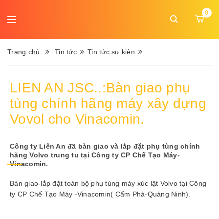
DANH
0
MỤC
Ngôn
MENU
ngữ:
Trang chủ
Tin tức
Tin tức sự kiện
Trang
LIEN AN JSC..:Bàn giao phụ
chủ
tùng chính hãng máy xây dựng
Giới
Vovol cho Vinacomin.
thiệu
Sản
Công ty Liên An đã bàn giao và lắp đặt phụ tùng chính
hãng Volvo trung tu tại Công ty CP Chế Tạo Máy-
phẩm
Vinacomin.
Dịch
Bàn giao-lắp đặt toàn bộ phụ tùng máy xúc lật Volvo tại Công
vụ
ty CP Chế Tạo Máy -Vinacomin( Cẩm Phả-Quảng Ninh).
Tin