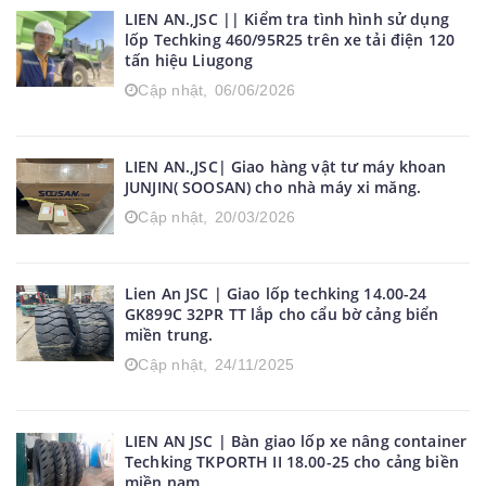
LIEN AN.,JSC || Kiểm tra tình hình sử dụng
lốp Techking 460/95R25 trên xe tải điện 120
tấn hiệu Liugong
Cập nhật,
06/06/2026
LIEN AN.,JSC| Giao hàng vật tư máy khoan
JUNJIN( SOOSAN) cho nhà máy xi măng.
Cập nhật,
20/03/2026
Lien An JSC | Giao lốp techking 14.00-24
GK899C 32PR TT lắp cho cẩu bờ cảng biển
miền trung.
Cập nhật,
24/11/2025
LIEN AN JSC | Bàn giao lốp xe nâng container
Techking TKPORTH II 18.00-25 cho cảng biền
miền nam.