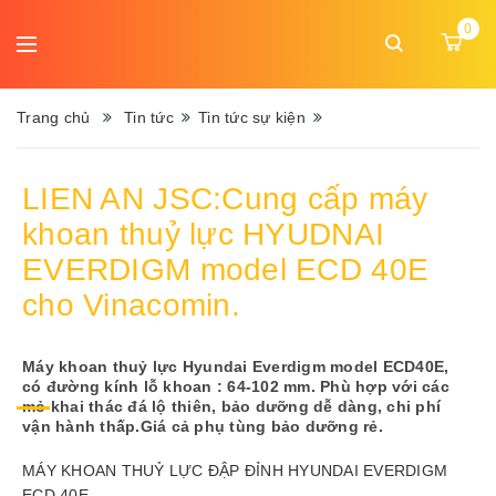
DANH
0
MỤC
Ngôn
MENU
ngữ:
Trang chủ
Tin tức
Tin tức sự kiện
Trang
LIEN AN JSC:Cung cấp máy
chủ
khoan thuỷ lực HYUDNAI
Giới
EVERDIGM model ECD 40E
thiệu
cho Vinacomin.
Sản
phẩm
Máy khoan thuỷ lực Hyundai Everdigm model ECD40E,
có đường kính lỗ khoan : 64-102 mm. Phù hợp với các
mỏ khai thác đá lộ thiên, bảo dưỡng dễ dàng, chi phí
Dịch
vận hành thấp.Giá cả phụ tùng bảo dưỡng rẻ.
vụ
MÁY KHOAN THUỶ LỰC ĐẬP ĐỈNH HYUNDAI EVERDIGM
Tin
ECD 40E.