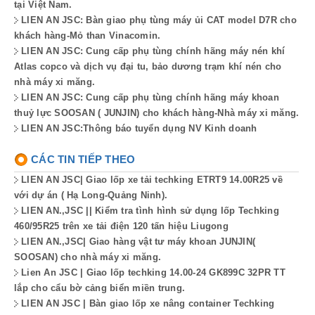
tại Việt Nam.
LIEN AN JSC: Bàn giao phụ tùng máy ủi CAT model D7R cho
khách hàng-Mỏ than Vinacomin.
LIEN AN JSC: Cung cấp phụ tùng chính hãng máy nén khí
Atlas copco và dịch vụ đại tu, bảo dương trạm khí nén cho
nhà máy xi măng.
LIEN AN JSC: Cung cấp phụ tùng chính hãng máy khoan
thuỷ lực SOOSAN ( JUNJIN) cho khách hàng-Nhà máy xi măng.
LIEN AN JSC:Thông báo tuyển dụng NV Kinh doanh
CÁC TIN TIẾP THEO
LIEN AN JSC| Giao lốp xe tải techking ETRT9 14.00R25 về
với dự án ( Hạ Long-Quảng Ninh).
LIEN AN.,JSC || Kiểm tra tình hình sử dụng lốp Techking
460/95R25 trên xe tải điện 120 tấn hiệu Liugong
LIEN AN.,JSC| Giao hàng vật tư máy khoan JUNJIN(
SOOSAN) cho nhà máy xi măng.
Lien An JSC | Giao lốp techking 14.00-24 GK899C 32PR TT
lắp cho cẩu bờ cảng biển miền trung.
LIEN AN JSC | Bàn giao lốp xe nâng container Techking