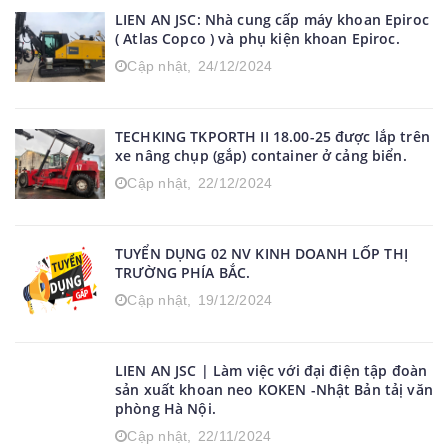
LIEN AN JSC: Nhà cung cấp máy khoan Epiroc
( Atlas Copco ) và phụ kiện khoan Epiroc.
Cập nhật,
24/12/2024
TECHKING TKPORTH II 18.00-25 được lắp trên
xe nâng chụp (gắp) container ở cảng biển.
Cập nhật,
22/12/2024
TUYỂN DỤNG 02 NV KINH DOANH LỐP THỊ
TRƯỜNG PHÍA BẮC.
Cập nhật,
19/12/2024
LIEN AN JSC | Làm việc với đại điện tập đoàn
sản xuất khoan neo KOKEN -Nhật Bản tảị văn
phòng Hà Nội.
Cập nhật,
22/11/2024