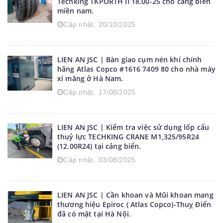
Techking TKPORTH II 18.00-25 cho cảng biền
miền nam.
Cập nhật,
20/10/2025
LIEN AN JSC | Bàn giao cụm nén khí chính
hãng Atlas Copco #1616 7409 80 cho nhà máy
xi măng ở Hà Nam.
Cập nhật,
17/08/2025
LIEN AN JSC | Kiểm tra việc sử dụng lốp cẩu
thuỷ lực TECHKING CRANE M1,325/95R24
(12.00R24) tại cảng biển.
Cập nhật,
03/08/2025
LIEN AN JSC | Cần khoan và Mũi khoan mang
thương hiệu Epiroc ( Atlas Copco)-Thuỵ Điển
đã có mặt tại Hà Nội.