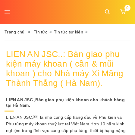
DANH
0
MỤC
Ngôn
MENU
ngữ:
Trang chủ
Tin tức
Tin tức sự kiện
Trang
LIEN AN JSC..: Bàn giao phụ
chủ
kiện máy khoan ( cần & mũi
Giới
khoan ) cho Nhà máy Xi Măng
thiệu
Thành Thắng ( Hà Nam).
Sản
phẩm
LIEN AN JSC.,Bàn giao phụ kiện khoan cho khách hàng
tại Hà Nam.
Dịch
LIEN AN JSC., là nhà cung cấp hàng đầu về Phụ kiện và
vụ
Phụ tùng máy khoan thuỷ lực tại Viêt Nam.Hơn 10 năm kinh
nghiệm trong lĩnh vực cung cấp phụ tùng, thiết bị hạng nặng
Tin