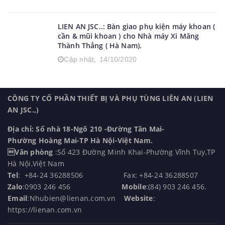
LIEN AN JSC..: Bàn giao phụ kiện máy khoan (
cần & mũi khoan ) cho Nhà máy Xi Măng
Thành Thắng ( Hà Nam).
Cập nhật,
14/10/2020
CÔNG TY CỔ PHẦN THIẾT BỊ VÀ PHỤ TÙNG LIÊN AN (LIEN
AN JSC.,)
Địa chỉ: Số nhà 18-Ngõ 210 -Đường Tân Mai-
Phường Hoàng Mai-TP Hà Nội-Việt Nam.
Văn phòng
:Số 423 Đường Minh Khai-Phường Vĩnh Tuy,TP
Hà Nội,Việt Nam
Tel
: +84-24 36288506 Fax: +84-24 36288507
Zalo
:0903 246 456
Mobile
:(84) 903 246 456.
Email
:Nhubien@lienan.com.vn
Website
:
https://lienan.com.vn