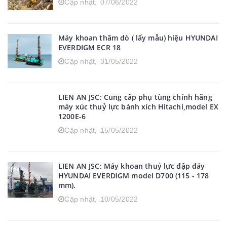
Cập nhật,
07/06/2022
Máy khoan thăm dò ( lấy mẫu) hiệu HYUNDAI
EVERDIGM ECR 18
Cập nhật,
31/05/2022
LIEN AN JSC: Cung cấp phụ tùng chính hãng
máy xúc thuỷ lực bánh xích Hitachi,model EX
1200E-6
Cập nhật,
15/05/2022
LIEN AN JSC: Máy khoan thuỷ lực đập đáy
HYUNDAI EVERDIGM model D700 (115 - 178
mm).
Cập nhật,
10/05/2022