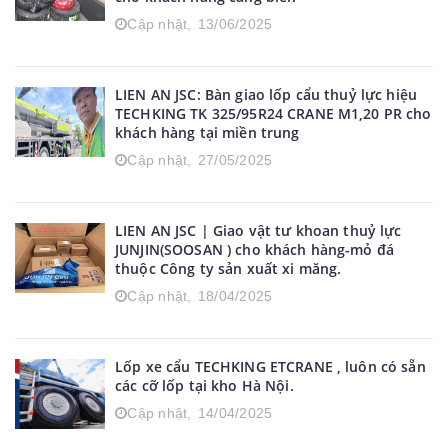
Cập nhật,
13/06/2025
LIEN AN JSC: Bàn giao lốp cẩu thuỷ lực hiệu
TECHKING TK 325/95R24 CRANE M1,20 PR cho
khách hàng tại miền trung
Cập nhật,
27/05/2025
LIEN AN JSC | Giao vật tư khoan thuỷ lực
JUNJIN(SOOSAN ) cho khách hàng-mỏ đá
thuộc Công ty sản xuất xi măng.
Cập nhật,
18/04/2025
Lốp xe cẩu TECHKING ETCRANE , luôn có sẵn
các cỡ lốp tại kho Hà Nội.
Cập nhật,
14/04/2025