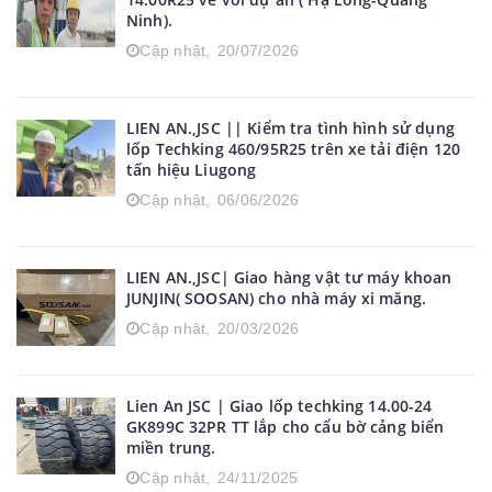
Ninh).
Cập nhật,
20/07/2026
LIEN AN.,JSC || Kiểm tra tình hình sử dụng
lốp Techking 460/95R25 trên xe tải điện 120
tấn hiệu Liugong
Cập nhật,
06/06/2026
LIEN AN.,JSC| Giao hàng vật tư máy khoan
JUNJIN( SOOSAN) cho nhà máy xi măng.
Cập nhật,
20/03/2026
Lien An JSC | Giao lốp techking 14.00-24
GK899C 32PR TT lắp cho cẩu bờ cảng biển
miền trung.
Cập nhật,
24/11/2025