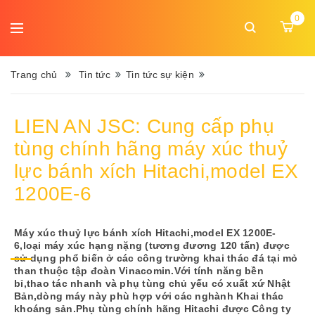
DANH
0
MỤC
Ngôn
MENU
ngữ:
Trang chủ
Tin tức
Tin tức sự kiện
Trang
LIEN AN JSC: Cung cấp phụ
chủ
tùng chính hãng máy xúc thuỷ
Giới
lực bánh xích Hitachi,model EX
thiệu
1200E-6
Sản
phẩm
Máy xúc thuỷ lực bánh xích Hitachi,model EX 1200E-
6,loại máy xúc hạng nặng (tương đương 120 tấn) được
sử dụng phổ biến ở các công trường khai thác đá tại mỏ
Dịch
than thuộc tập đoàn Vinacomin.Với tính năng bền
vụ
bỉ,thao tác nhanh và phụ tùng chủ yếu có xuất xứ Nhật
Bản,dòng máy này phù hợp với các nghành Khai thác
khoáng sản.Phụ tùng chính hãng Hitachi được Công ty
Tin