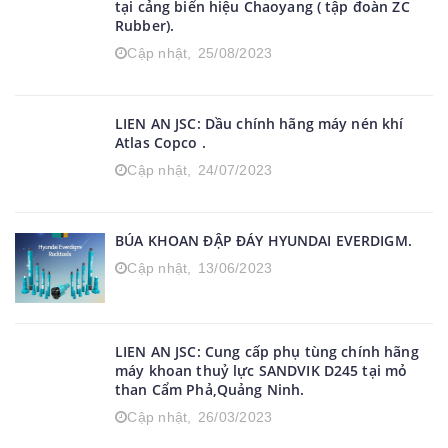
LIEN AN JSC: Nhà phân phối lốp xe tải-lốp
xúc lật-lốp cho các thiết bị Cẩu chuyên dụng
tại cảng biển hiệu Chaoyang ( tập đoàn ZC
Rubber).
Cập nhật,
25/08/2023
LIEN AN JSC: Dầu chính hãng máy nén khí
Atlas Copco .
Cập nhật,
24/07/2023
BÚA KHOAN ĐẬP ĐÁY HYUNDAI EVERDIGM.
Cập nhật,
13/06/2023
LIEN AN JSC: Cung cấp phụ tùng chính hãng
máy khoan thuỷ lực SANDVIK D245 tại mỏ
than Cẩm Phả,Quảng Ninh.