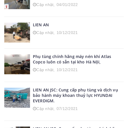
Máy khoan đá thuỷ lực Hyundai Everdigm
Model T500.
Cập nhật,
04/01/2022
LIEN AN
Cập nhật,
10/12/2021
Phụ tùng chính hãng máy nén khí Atlas
Copco luôn có sẵn tại kho Hà Nội,
Cập nhật,
10/12/2021
LIEN AN JSC: Cung cấp phụ tùng và dịch vụ
bảo hành máy khoan thuỷ lực HYUNDAI
EVERDIGM.
Cập nhật,
07/12/2021