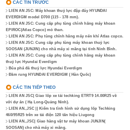
CÁC TIN TRƯỚC
LIEN AN JSC: Máy khoan thuỷ lực đập đáy HYUNDAI
EVERDIGM model D700 (115 - 178 mm).
LIEN AN JSC: Cung cấp phụ tùng chính hãng máy khoan
EPIROC(Atlas Copco) mỏ than.
LIEN AN JSC: Phụ tùng chính hãng máy nén khí Atlas copco.
LIEN AN JSC: Cung cấp phụ tùng máy khoan thuỷ lực
SOOSAN (JUNJIN) cho nhà máy xi măng tại tỉnh Ninh Bình.
LIEN AN JSC: Cung cấp phụ tùng chính hãng máy khoan
thuỷ lực Hyundai Everdigm
Búa phá đá thuỷ lực Hyundai Everdigm
Đầm rung HYUNDAI EVERDIGM ( Hàn Quốc)
CÁC TIN TIẾP THEO
LIEN AN JSC| Giao lốp xe tải techking ETRT9 14.00R25 về
với dự án ( Hạ Long-Quảng Ninh).
LIEN AN.,JSC || Kiểm tra tình hình sử dụng lốp Techking
460/95R25 trên xe tải điện 120 tấn hiệu Liugong
LIEN AN.,JSC| Giao hàng vật tư máy khoan JUNJIN(
SOOSAN) cho nhà máy xi măng.