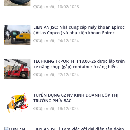
Cập nhật,
16/02/2025
LIEN AN JSC: Nhà cung cấp máy khoan Epiroc
( Atlas Copco ) và phụ kiện khoan Epiroc.
Cập nhật,
24/12/2024
TECHKING TKPORTH II 18.00-25 được lắp trên
xe nâng chụp (gắp) container ở cảng biển.
Cập nhật,
22/12/2024
TUYỂN DỤNG 02 NV KINH DOANH LỐP THỊ
TRƯỜNG PHÍA BẮC.
Cập nhật,
19/12/2024
LIEN AN JSC | Làm việc với đại điện tập đoàn