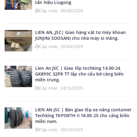
tấn hiệu Liugong
Cập nhật,
06/06/2026
LIEN AN.,JSC| Giao hàng vật tư máy khoan
JUNJIN( SOOSAN) cho nhà máy xi măng.
Cập nhật,
20/03/2026
Lien An JSC | Giao lốp techking 14.00-24
GK899C 32PR TT lắp cho cẩu bờ cảng biển
miền trung.
Cập nhật,
24/11/2025
LIEN AN JSC | Bàn giao lốp xe nâng container
Techking TKPORTH II 18.00-25 cho cảng biền
miền nam.
Cập nhật,
20/10/2025