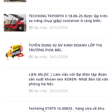
TECHKING TKPORTH II 18.00-25 được lắp trên
xe nâng chụp (gắp) container ở cảng biển.
Cập nhật,
22/12/2024
TUYỂN DỤNG 02 NV KINH DOANH LỐP THỊ
TRƯỜNG PHÍA BẮC.
Cập nhật,
19/12/2024
LIEN AN JSC | Làm việc với đại điện tập đoàn
sản xuất khoan neo KOKEN -Nhật Bản tảị văn
phòng Hà Nội.
Cập nhật,
22/11/2024
Techking ETRT9 14.00R25 , hàng vừa về kho