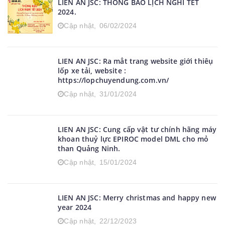
LIEN AN JSC: THÔNG BÁO LỊCH NGHỈ TẾT
2024.
Cập nhật,
06/02/2024
LIEN AN JSC: Ra mẳt trang website giới thiêụ
lốp xe tải, website :
https://lopchuyendung.com.vn/
Cập nhật,
31/01/2024
LIEN AN JSC: Cung cấp vật tư chính hãng máy
khoan thuỷ lực EPIROC model DML cho mỏ
than Quảng Ninh.
Cập nhật,
15/01/2024
LIEN AN JSC: Merry christmas and happy new
year 2024
Cập nhật,
22/12/2023