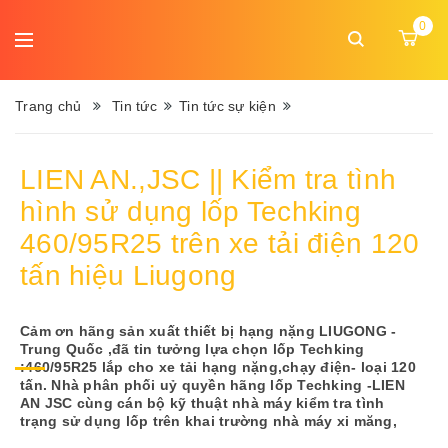
DANH
0
MỤC
Ngôn
MENU
ngữ:
Trang chủ
Tin tức
Tin tức sự kiện
Trang
LIEN AN.,JSC || Kiểm tra tình
chủ
hình sử dụng lốp Techking
Giới
460/95R25 trên xe tải điện 120
thiệu
tấn hiệu Liugong
Sản
phẩm
Cảm ơn hãng sản xuất thiết bị hạng nặng LIUGONG -
Trung Quốc ,đã tin tưởng lựa chọn lốp Techking
:460/95R25 lắp cho xe tải hạng nặng,chạy điện- loại 120
Dịch
tấn. Nhà phân phối uỷ quyền hãng lốp Techking -LIEN
vụ
AN JSC cùng cán bộ kỹ thuật nhà máy kiểm tra tình
trạng sử dụng lốp trên khai trường nhà máy xi măng,
Tin