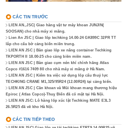
CÁC TIN TRƯỚC
LIEN AN.,JSC| Giao hàng vật tư máy khoan JUNJIN(
SOOSAN) cho nhà máy xi măng.
Lien An JSC | Giao lốp techking 14.00-24 GK899C 32PR TT
lắp cho cẩu bờ cảng biển miền trung.
LIEN AN JSC | Bàn giao lốp xe nâng container Techking
TKPORTH II 18.00-25 cho cảng biền miền nam.
LIEN AN JSC | Bàn giao cụm nén khí chính hãng Atlas
Copco #1616 7409 80 cho nhà máy xi măng ở Hà Nam.
LIEN AN JSC | Kiểm tra việc sử dụng lốp cẩu thuỷ lực
TECHKING CRANE M1,325/95R24 (12.00R24) tại cảng biển.
LIEN AN JSC | Cần khoan và Mũi khoan mang thương hiệu
Epiroc ( Atlas Copco)-Thuỵ Điển đã có mặt tại Hà Nội.
LIEN AN JSC: Lô hàng lốp xúc lật Techking MATE E3L3
26.5R25 đã về kho Hà Nội.
CÁC TIN TIẾP THEO
LIEN AN JSC| Giao lốp xe tải techking ETRT9 14.00R25 về