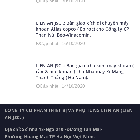
Cập nhật,
30/10/2020
LIEN AN JSC..: Bàn giao xích di chuyển máy
khoan Atlas copco ( Epiroc) cho Công ty CP
Than Núi Béo-Vinacomin.
Cập nhật,
16/10/2020
LIEN AN JSC..: Bàn giao phụ kiện máy khoan (
cần & mũi khoan ) cho Nhà máy Xi Măng
Thành Thắng ( Hà Nam).
Cập nhật,
14/10/2020
CÔNG TY CỔ PHẦN THIẾT BỊ VÀ PHỤ TÙNG LIÊN AN (LIEN
AN JSC.,)
Địa chỉ: Số nhà 18-Ngõ 210 -Đường Tân Mai-
Phường Hoàng Mai-TP Hà Nội-Việt Nam.