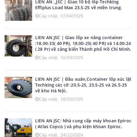
LIEN AN .,JSC | Giao 10 bộ lốp Techking
Effiplus Load Max 23.5-25 về miền trung.
Cập nhật,
07/04/2025
LIEN AN JSC | Giao lốp xe nâng container
:18.00-33( 40 PR), 18.00-25( 40 PR) và 14.00-24
( 28 Pr) về cảng biển Thành phố Hồ Chí Minh.
Cập nhật,
31/03/2025
LIEN AN JSC | Đầu xuân,Container lốp xúc lật
Techking các cỡ :20.5-25, 23.5-25 và 26.5-25
về kho Hà Nội.
Cập nhật,
16/02/2025
LIEN AN JSC: Nhà cung cấp máy khoan Epiroc
( Atlas Copco ) và phụ kiện khoan Epiroc.
Cập nhật,
24/12/2024