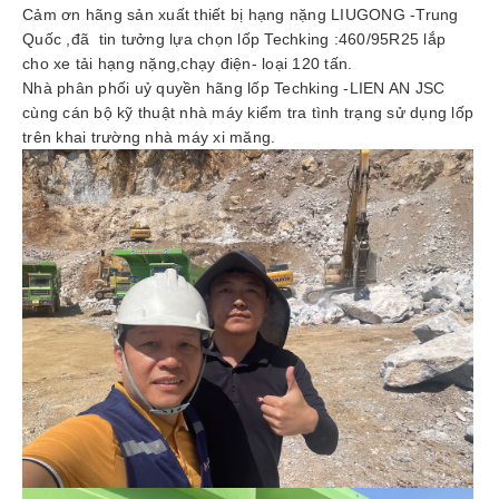
Cảm ơn hãng sản xuất thiết bị hạng nặng LIUGONG -Trung
tức
Quốc ,đã tin tưởng lựa chọn lốp Techking :460/95R25 lắp
cho xe tải hạng nặng,chạy điện- loại 120 tấn.
Liên
Nhà phân phối uỷ quyền hãng lốp Techking -LIEN AN JSC
hệ
cùng cán bộ kỹ thuật nhà máy kiểm tra tình trạng sử dụng lốp
trên khai trường nhà máy xi măng.