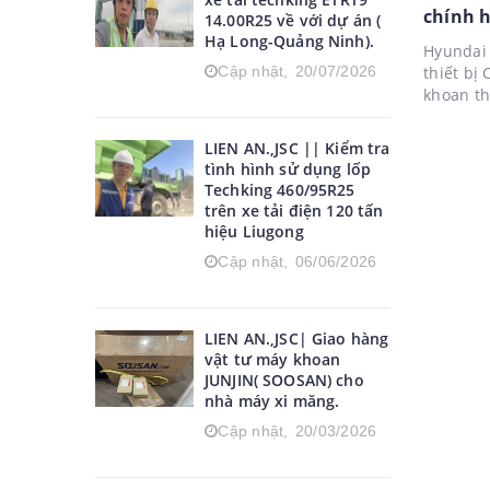
chính 
14.00R25 về với dự án (
Hạ Long-Quảng Ninh).
Hyunda
Hyundai 
Cập nhật,
20/07/2026
thiết bị
khoan th
khoan đư
tùng Lie
LIEN AN.,JSC || Kiểm tra
tình hình sử dụng lốp
Techking 460/95R25
trên xe tải điện 120 tấn
hiệu Liugong
Cập nhật,
06/06/2026
LIEN AN.,JSC| Giao hàng
vật tư máy khoan
JUNJIN( SOOSAN) cho
nhà máy xi măng.
Cập nhật,
20/03/2026