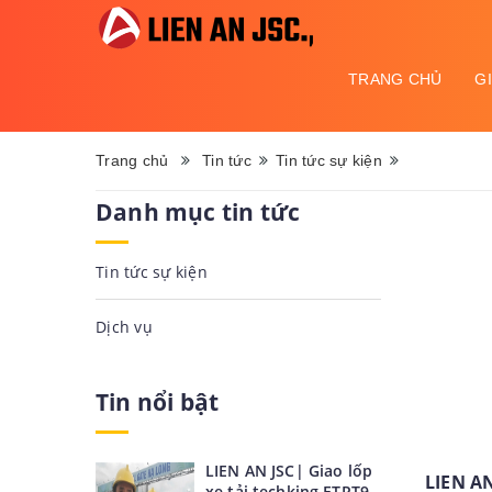
Danh
mục
menu
TRANG CHỦ
G
Trang chủ
Tin tức
Tin tức sự kiện
Danh mục tin tức
Tin tức sự kiện
Dịch vụ
Tin nổi bật
LIEN AN JSC| Giao lốp
LIEN AN
xe tải techking ETRT9