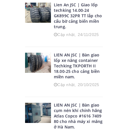
Lien An JSC | Giao lốp
techking 14.00-24
GK899C 32PR TT lắp cho
cẩu bờ cảng biển miền
trung.
Cập nhật,
24/11/2025
LIEN AN JSC | Bàn giao
lốp xe nâng container
Techking TKPORTH II
18.00-25 cho cảng biền
miền nam.
Cập nhật,
20/10/2025
LIEN AN JSC | Bàn giao
cụm nén khí chính hãng
Atlas Copco #1616 7409
80 cho nhà máy xi măng
ở Hà Nam.