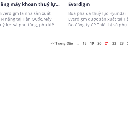
hãng máy khoan thuỷ lực
Everdigm
i Everdigm
Everdigm là nhà sản xuất
Búa phá đá thuỷ lực Hyundai
 CN nặng taị Hàn Quốc.Máy
Everdigm được sản xuất tại H
uỷ lực và phụ tùng, phụ kiện
Do Công ty CP Thiết bị và phụ
ợc Công ty CP Thiết bị và phụ
Liên An phân phối,lắp đặt và
n An phân phối tại Việt Nam.
tại thị trường Việt Nam. Liên hệ:
0903 246 456
<< Trang đầu
...
18
19
20
21
22
23
Email.nhubien@lienan.com.v
www.lienan.com.vn