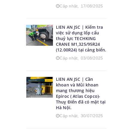
Cập nhật,
17/08/2025
LIEN AN JSC | Kiểm tra
việc sử dụng lốp cẩu
thuỷ lực TECHKING
CRANE M1,325/95R24
(12.00R24) tại cảng biển.
Cập nhật,
03/08/2025
LIEN AN JSC | Cần
khoan và Mũi khoan
mang thương hiệu
Epiroc ( Atlas Copco)-
Thuỵ Điển đã có mặt tại
Hà Nội.
Cập nhật,
30/07/2025