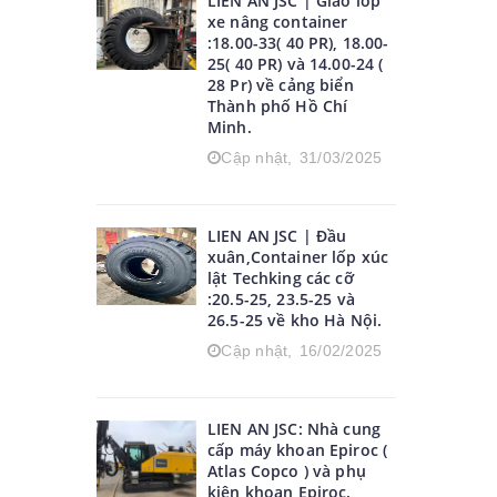
LIEN AN JSC | Giao lốp
xe nâng container
:18.00-33( 40 PR), 18.00-
25( 40 PR) và 14.00-24 (
28 Pr) về cảng biển
Thành phố Hồ Chí
Minh.
Cập nhật,
31/03/2025
LIEN AN JSC | Đầu
xuân,Container lốp xúc
lật Techking các cỡ
:20.5-25, 23.5-25 và
26.5-25 về kho Hà Nội.
Cập nhật,
16/02/2025
LIEN AN JSC: Nhà cung
cấp máy khoan Epiroc (
Atlas Copco ) và phụ
kiện khoan Epiroc.