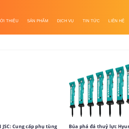
IỚI THIỆU
SẢN PHẨM
DỊCH VỤ
TIN TỨC
LIÊN HỆ
 JSC: Cung cấp phụ tùng
Búa phá đá thuỷ lực Hyu