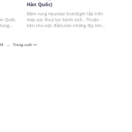
Hàn Quốc)
Đầm rung Hyundai Everdigm lắp trên
àn Quốc,
máy xúc thuỷ lực bánh xích , Thuận
 tùng
tiện cho việc đầm,nén những địa hình
 bảo hành
hiểm trở, diện tích nhỏ.
 T:
24
...
Trang cuối >>
n