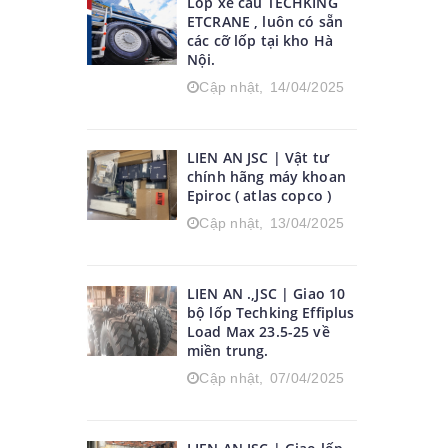
Lốp xe cẩu TECHKING
ETCRANE , luôn có sẵn
các cỡ lốp tại kho Hà
Nội.
Cập nhật,
14/04/2025
LIEN AN JSC | Vật tư
chính hãng máy khoan
Epiroc ( atlas copco )
Cập nhật,
13/04/2025
LIEN AN .,JSC | Giao 10
bộ lốp Techking Effiplus
Load Max 23.5-25 về
miền trung.
Cập nhật,
07/04/2025