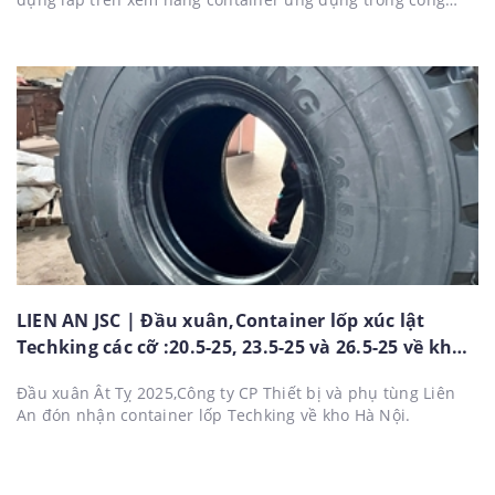
nghiệp xếp dỡ hàng hoá tại cảng biển.Được thiết kế và sản
xuất theo công nghệ hiện đại,lốp được tăng độ mài mòn lúc
xe nâng xoay ,di chuyển,chiều sâu gai lốp đạt tiêu chuẩn :
Super IND4, thành lốp ( má lốp) được thiết kế và gia cố chịu
trọng tải lớn, vững chắc lúc xe di chuyển.
LIEN AN JSC | Đầu xuân,Container lốp xúc lật
Techking các cỡ :20.5-25, 23.5-25 và 26.5-25 về kho
Hà Nội.
Đầu xuân Ât Tỵ 2025,Công ty CP Thiết bị và phụ tùng Liên
An đón nhận container lốp Techking về kho Hà Nội.