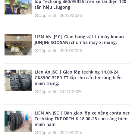
lốp Techking 460/95R25 trên xe tải điện 120
tấn hiệu Liugong
Cập nhật,
06/06/2026
LIEN AN.,JSC| Giao hàng vật tư máy khoan
JUNJIN( SOOSAN) cho nhà máy xi măng.
Cập nhật,
20/03/2026
Lien An JSC | Giao lốp techking 14.00-24
GK899C 32PR TT lắp cho cẩu bờ cảng biển
miền trung.
Cập nhật,
24/11/2025
LIEN AN JSC | Bàn giao lốp xe nâng container
Techking TKPORTH II 18.00-25 cho cảng biền
miền nam.
Cập nhật,
20/10/2025