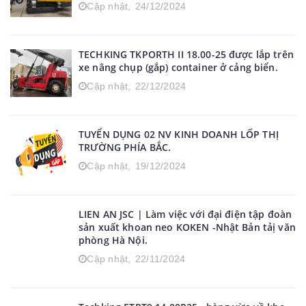
Cập nhật,
24/12/2024
TECHKING TKPORTH II 18.00-25 được lắp trên
xe nâng chụp (gắp) container ở cảng biển.
Cập nhật,
22/12/2024
TUYỂN DỤNG 02 NV KINH DOANH LỐP THỊ
TRƯỜNG PHÍA BẮC.
Cập nhật,
19/12/2024
LIEN AN JSC | Làm việc với đại điện tập đoàn
sản xuất khoan neo KOKEN -Nhật Bản tảị văn
phòng Hà Nội.
Cập nhật,
22/11/2024