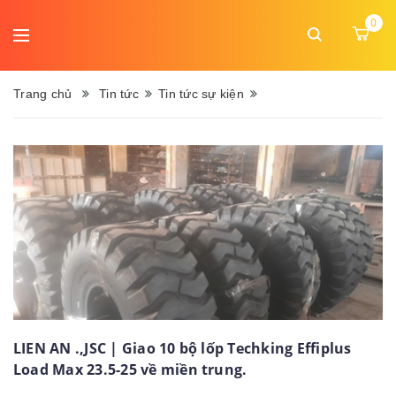
DANH
0
MỤC
Ngôn
MENU
ngữ:
Trang chủ
Tin tức
Tin tức sự kiện
Trang
chủ
Giới
thiệu
Sản
phẩm
Dịch
LIEN AN .,JSC | Giao 10 bộ lốp Techking Effiplus
vụ
Load Max 23.5-25 về miền trung.
Tin