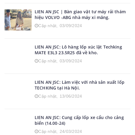
LIEN AN JSC | Bàn giao vật tư máy rải thám
hiệu VOLVO -ABG nhà máy xi măng.
Cập nhật,
03/09/2024
LIEN AN JSC: Lô hàng lốp xúc lật Techking
MATE E3L3 23.5R25 đã về kho.
Cập nhật,
03/09/2024
LIEN AN JSC: Làm việc với nhà sản xuất lốp
TECHKING tại Hà Nội.
Cập nhật,
13/06/2024
LIEN AN JSC: Cung cấp lốp xe cẩu cho cảng
biển (14.00-24)
Cập nhật,
24/03/2024